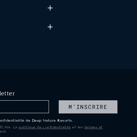
letter
M’INSCRIRE
confidentialité de Deep Nature Resorts.
PTCHA. La
politique de confidentialité
et les
termes et
ent.