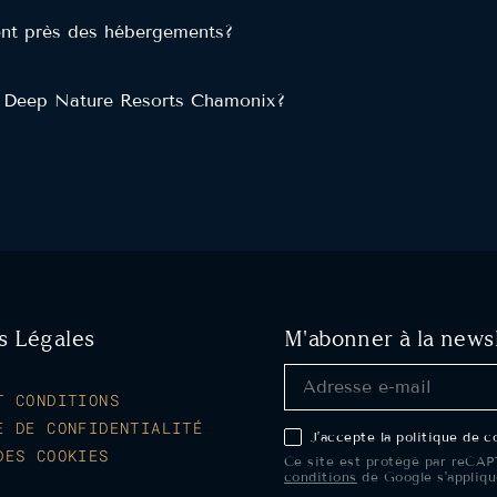
ment près des hébergements?
 Deep Nature Resorts Chamonix?
s Légales
M'abonner à la news
T CONDITIONS
E DE CONFIDENTIALITÉ
J’accepte la politique de 
DES COOKIES
Ce site est protégé par reCA
conditions
de Google s'appliqu